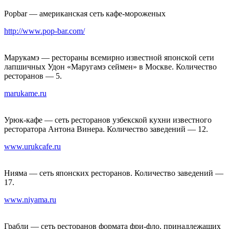
Popbar — американская сеть кафе-мороженых
http://www.pop-bar.com/
Марукамэ — рестораны всемирно известной японской сети
лапшичных Удон «Маругамэ сеймен» в Москве. Количество
ресторанов — 5.
marukame.ru
Урюк-кафе — сеть ресторанов узбекской кухни известного
ресторатора Антона Винера. Количество заведений — 12.
www.urukcafe.ru
Нияма — сеть японских ресторанов. Количество заведений —
17.
www.niyama.ru
Грабли — сеть ресторанов формата фри-фло, принадлежащих