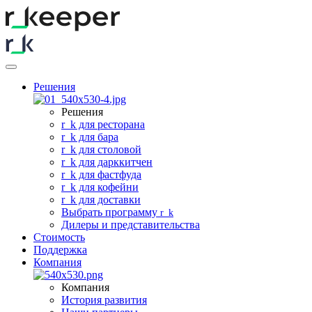
Решения
Решения
r
_
k для ресторана
r
_
k для бара
r
_
k для столовой
r
_
k для дарккитчен
r
_
k для фастфуда
r
_
k для кофейни
r
_
k для доставки
Выбрать программу
r
_
k
Дилеры и представительства
Стоимость
Поддержка
Компания
Компания
История развития