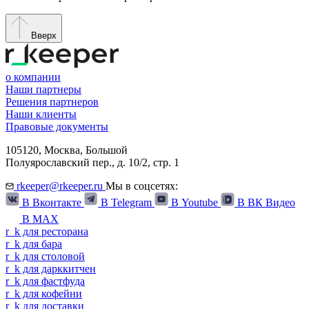
Вверх
о компании
Наши партнеры
Решения партнеров
Наши клиенты
Правовые документы
105120,
Москва
,
Большой
Полуярославский пер., д. 10/2, стр. 1
rkeeper@rkeeper.ru
Мы в соцсетях:
В Вконтакте
В Telegram
В Youtube
В ВК Видео
В MAX
r
_
k
для ресторана
r
_
k
для бара
r
_
k
для столовой
r
_
k
для дарккитчен
r
_
k
для фастфуда
r
_
k
для кофейни
r
_
k
для доставки