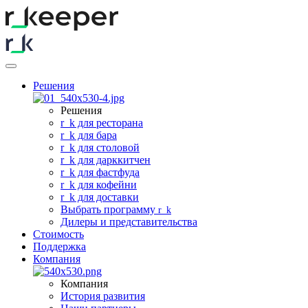
Решения
Решения
r
_
k для ресторана
r
_
k для бара
r
_
k для столовой
r
_
k для дарккитчен
r
_
k для фастфуда
r
_
k для кофейни
r
_
k для доставки
Выбрать программу
r
_
k
Дилеры и представительства
Стоимость
Поддержка
Компания
Компания
История развития