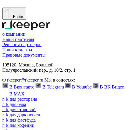
Вверх
о компании
Наши партнеры
Решения партнеров
Наши клиенты
Правовые документы
105120,
Москва
,
Большой
Полуярославский пер., д. 10/2, стр. 1
rkeeper@rkeeper.ru
Мы в соцсетях:
В Вконтакте
В Telegram
В Youtube
В ВК Видео
В MAX
r
_
k
для ресторана
r
_
k
для бара
r
_
k
для столовой
r
_
k
для дарккитчен
r
_
k
для фастфуда
r
_
k
для кофейни