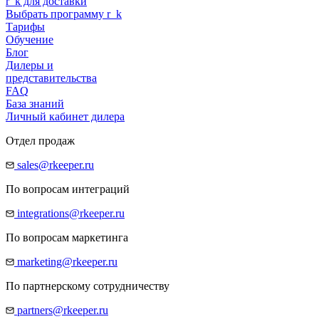
r
_
k
для доставки
Выбрать программу
r
_
k
Тарифы
Обучение
Блог
Дилеры и
представительства
FAQ
База знаний
Личный кабинет дилера
Отдел продаж
sales@rkeeper.ru
По вопросам интеграций
integrations@rkeeper.ru
По вопросам маркетинга
marketing@rkeeper.ru
По партнерскому сотрудничеству
partners@rkeeper.ru