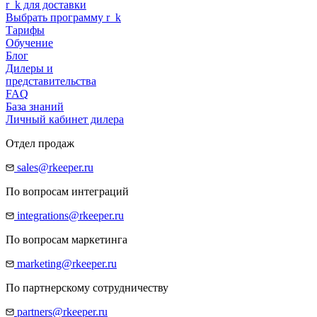
r
_
k
для доставки
Выбрать программу
r
_
k
Тарифы
Обучение
Блог
Дилеры и
представительства
FAQ
База знаний
Личный кабинет дилера
Отдел продаж
sales@rkeeper.ru
По вопросам интеграций
integrations@rkeeper.ru
По вопросам маркетинга
marketing@rkeeper.ru
По партнерскому сотрудничеству
partners@rkeeper.ru