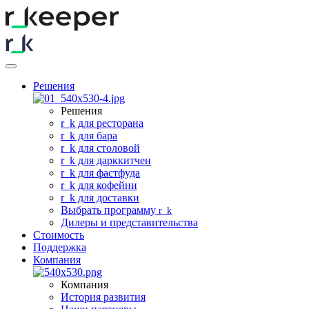
Решения
Решения
r
_
k для ресторана
r
_
k для бара
r
_
k для столовой
r
_
k для дарккитчен
r
_
k для фастфуда
r
_
k для кофейни
r
_
k для доставки
Выбрать программу
r
_
k
Дилеры и представительства
Стоимость
Поддержка
Компания
Компания
История развития