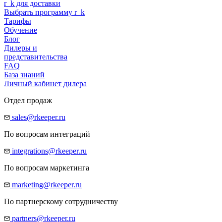
r
_
k
для доставки
Выбрать программу
r
_
k
Тарифы
Обучение
Блог
Дилеры и
представительства
FAQ
База знаний
Личный кабинет дилера
Отдел продаж
sales@rkeeper.ru
По вопросам интеграций
integrations@rkeeper.ru
По вопросам маркетинга
marketing@rkeeper.ru
По партнерскому сотрудничеству
partners@rkeeper.ru