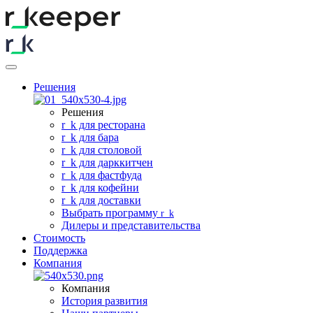
Решения
Решения
r
_
k для ресторана
r
_
k для бара
r
_
k для столовой
r
_
k для дарккитчен
r
_
k для фастфуда
r
_
k для кофейни
r
_
k для доставки
Выбрать программу
r
_
k
Дилеры и представительства
Стоимость
Поддержка
Компания
Компания
История развития