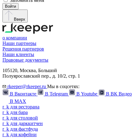
Запомнить меня
Войти
Вверх
о компании
Наши партнеры
Решения партнеров
Наши клиенты
Правовые документы
105120,
Москва
,
Большой
Полуярославский пер., д. 10/2, стр. 1
rkeeper@rkeeper.ru
Мы в соцсетях:
В Вконтакте
В Telegram
В Youtube
В ВК Видео
В MAX
r
_
k
для ресторана
r
_
k
для бара
r
_
k
для столовой
r
_
k
для дарккитчен
r
_
k
для фастфуда
r
_
k
для кофейни