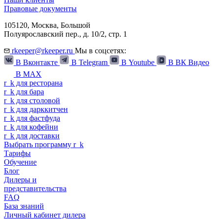
Правовые документы
105120,
Москва
,
Большой
Полуярославский пер., д. 10/2, стр. 1
rkeeper@rkeeper.ru
Мы в соцсетях:
В Вконтакте
В Telegram
В Youtube
В ВК Видео
В MAX
r
_
k
для ресторана
r
_
k
для бара
r
_
k
для столовой
r
_
k
для дарккитчен
r
_
k
для фастфуда
r
_
k
для кофейни
r
_
k
для доставки
Выбрать программу
r
_
k
Тарифы
Обучение
Блог
Дилеры и
представительства
FAQ
База знаний
Личный кабинет дилера