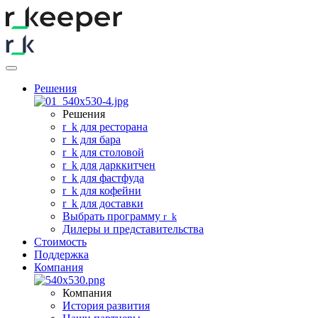
Решения
Решения
r
_
k для ресторана
r
_
k для бара
r
_
k для столовой
r
_
k для дарккитчен
r
_
k для фастфуда
r
_
k для кофейни
r
_
k для доставки
Выбрать программу
r
_
k
Дилеры и представительства
Стоимость
Поддержка
Компания
Компания
История развития