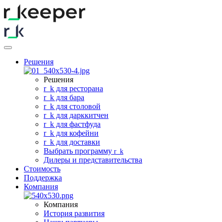
Решения
Решения
r
_
k для ресторана
r
_
k для бара
r
_
k для столовой
r
_
k для дарккитчен
r
_
k для фастфуда
r
_
k для кофейни
r
_
k для доставки
Выбрать программу
r
_
k
Дилеры и представительства
Стоимость
Поддержка
Компания
Компания
История развития