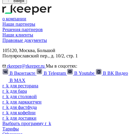
Вверх
о компании
Наши партнеры
Решения партнеров
Наши клиенты
Правовые документы
105120,
Москва
,
Большой
Полуярославский пер., д. 10/2, стр. 1
rkeeper@rkeeper.ru
Мы в соцсетях:
В Вконтакте
В Telegram
В Youtube
В ВК Видео
В MAX
r
_
k
для ресторана
r
_
k
для бара
r
_
k
для столовой
r
_
k
для дарккитчен
r
_
k
для фастфуда
r
_
k
для кофейни
r
_
k
для доставки
Выбрать программу
r
_
k
Тарифы